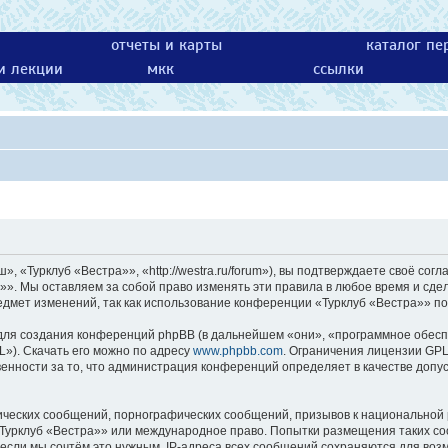
отчеты и карты
каталог пе
 и лекции
мкк
ссылки
 «Турклуб «Вестра»», «http://westra.ru/forum»), вы подтверждаете своё согл
»». Мы оставляем за собой право изменять эти правила в любое время и сдел
едмет изменений, так как использование конференции «Турклуб «Вестра»» по
ля создания конференций phpBB (в дальнейшем «они», «программное обесп
L»). Скачать его можно по адресу
www.phpbb.com
. Ограничения лицензии GPL
енности за то, что администрация конференций определяет в качестве допу
ических сообщений, порнографических сообщений, призывов к национальной 
 «Турклуб «Вестра»» или международное право. Попытки размещения таких с
 если мы сочтём это нужным. IP-адреса всех сообщений сохраняются для возм