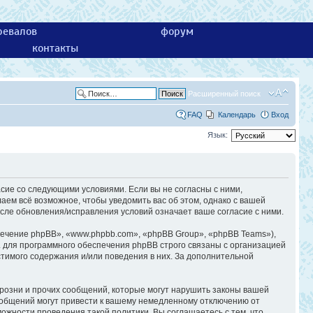
ревалов
форум
контакты
Расширенный поиск
FAQ
Календарь
Вход
Язык:
асие со следующими условиями. Если вы не согласны с ними,
аем всё возможное, чтобы уведомить вас об этом, однако с вашей
сле обновления/исправления условий означает ваше согласие с ними.
ечение phpBB», «www.phpbb.com», «phpBB Group», «phpBB Teams»),
 для программного обеспечения phpBB строго связаны с организацией
стимого содержания и/или поведения в них. За дополнительной
розни и прочих сообщений, которые могут нарушить законы вашей
ообщений могут привести к вашему немедленному отключению от
ожности проведения такой политики. Вы соглашаетесь с тем, что