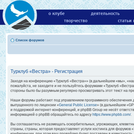
о клубе
деятельность
творчество
статьи
Список форумов
Турклуб «Вестра» - Регистрация
Заходя на конференцию «Турклуб «Вестра»» (в дальнейшем «мы», «наш»,
пожалуйста, не заходите и не пользуйтесь форумами «Турклуб «Вестра
стороны было бы разумным регулярно просматривать этот текст на пр
Наши форумы работают под управлением программного обеспечения д
выпущенного по лицензии «
General Public License
» (в дальнейшем «GP
и поддержкой интернет-конференций, и phpBB Group не несёт ответств
информацией о phpBB обращайтесь по адресу
https://www.phpbb.com/
.
Вы соглашаетесь не размещать оскорбительных, угрожающих, клеветн
страны, страны, которая предоставляет услуги хостинга для форумов
конференции, при этом ваш провайдер будет поставлен в известность,