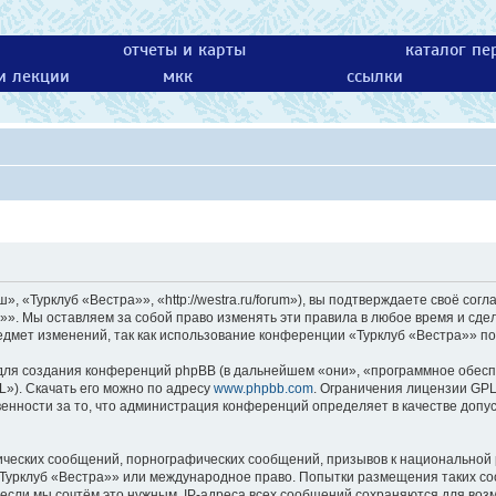
отчеты и карты
каталог пе
 и лекции
мкк
ссылки
 «Турклуб «Вестра»», «http://westra.ru/forum»), вы подтверждаете своё согл
»». Мы оставляем за собой право изменять эти правила в любое время и сдел
едмет изменений, так как использование конференции «Турклуб «Вестра»» по
ля создания конференций phpBB (в дальнейшем «они», «программное обесп
L»). Скачать его можно по адресу
www.phpbb.com
. Ограничения лицензии GPL
енности за то, что администрация конференций определяет в качестве допу
ических сообщений, порнографических сообщений, призывов к национальной 
 «Турклуб «Вестра»» или международное право. Попытки размещения таких с
 если мы сочтём это нужным. IP-адреса всех сообщений сохраняются для возм