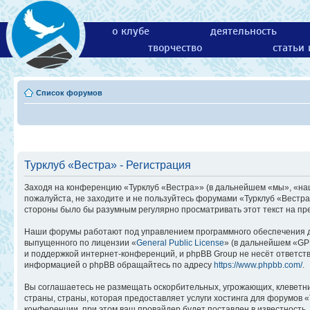
о клубе
деятельность
творчество
статьи
Список форумов
Турклуб «Вестра» - Регистрация
Заходя на конференцию «Турклуб «Вестра»» (в дальнейшем «мы», «наш»,
пожалуйста, не заходите и не пользуйтесь форумами «Турклуб «Вестра
стороны было бы разумным регулярно просматривать этот текст на пр
Наши форумы работают под управлением программного обеспечения д
выпущенного по лицензии «
General Public License
» (в дальнейшем «GP
и поддержкой интернет-конференций, и phpBB Group не несёт ответств
информацией о phpBB обращайтесь по адресу
https://www.phpbb.com/
.
Вы соглашаетесь не размещать оскорбительных, угрожающих, клеветн
страны, страны, которая предоставляет услуги хостинга для форумов
конференции, при этом ваш провайдер будет поставлен в известность,