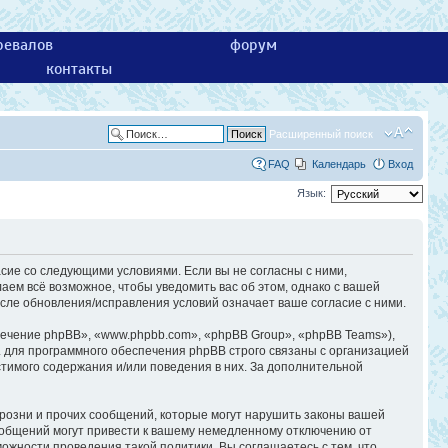
ревалов
форум
контакты
Расширенный поиск
FAQ
Календарь
Вход
Язык:
асие со следующими условиями. Если вы не согласны с ними,
аем всё возможное, чтобы уведомить вас об этом, однако с вашей
сле обновления/исправления условий означает ваше согласие с ними.
ечение phpBB», «www.phpbb.com», «phpBB Group», «phpBB Teams»),
 для программного обеспечения phpBB строго связаны с организацией
стимого содержания и/или поведения в них. За дополнительной
розни и прочих сообщений, которые могут нарушить законы вашей
ообщений могут привести к вашему немедленному отключению от
ожности проведения такой политики. Вы соглашаетесь с тем, что