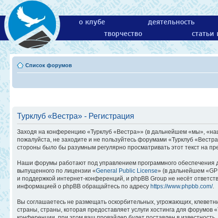
о клубе
деятельность
творчество
статьи
Список форумов
Турклуб «Вестра» - Регистрация
Заходя на конференцию «Турклуб «Вестра»» (в дальнейшем «мы», «наш»,
пожалуйста, не заходите и не пользуйтесь форумами «Турклуб «Вестра
стороны было бы разумным регулярно просматривать этот текст на пр
Наши форумы работают под управлением программного обеспечения д
выпущенного по лицензии «
General Public License
» (в дальнейшем «GP
и поддержкой интернет-конференций, и phpBB Group не несёт ответств
информацией о phpBB обращайтесь по адресу
https://www.phpbb.com/
.
Вы соглашаетесь не размещать оскорбительных, угрожающих, клеветн
страны, страны, которая предоставляет услуги хостинга для форумов
конференции, при этом ваш провайдер будет поставлен в известность,