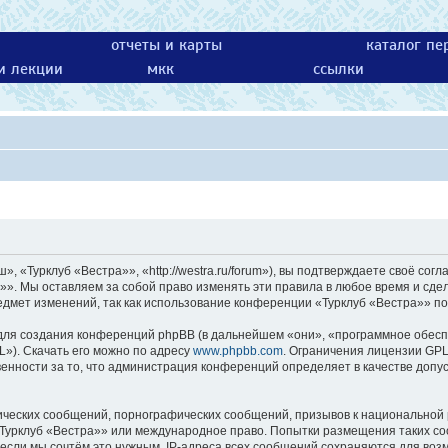
отчеты и карты
каталог пе
 и лекции
мкк
ссылки
 «Турклуб «Вестра»», «http://westra.ru/forum»), вы подтверждаете своё согл
»». Мы оставляем за собой право изменять эти правила в любое время и сдел
едмет изменений, так как использование конференции «Турклуб «Вестра»» по
ля создания конференций phpBB (в дальнейшем «они», «программное обесп
L»). Скачать его можно по адресу
www.phpbb.com
. Ограничения лицензии GPL
енности за то, что администрация конференций определяет в качестве допу
ических сообщений, порнографических сообщений, призывов к национальной 
 «Турклуб «Вестра»» или международное право. Попытки размещения таких с
 если мы сочтём это нужным. IP-адреса всех сообщений сохраняются для возм