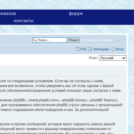
ревалов
форум
контакты
Расширенный поиск
FAQ
Календарь
Вход
Язык:
асие со следующими условиями. Если вы не согласны с ними,
аем всё возможное, чтобы уведомить вас об этом, однако с вашей
сле обновления/исправления условий означает ваше согласие с ними.
ечение phpBB», «www.phpbb.com», «phpBB Group», «phpBB Teams»),
 для программного обеспечения phpBB строго связаны с организацией
стимого содержания и/или поведения в них. За дополнительной
розни и прочих сообщений, которые могут нарушить законы вашей
ообщений могут привести к вашему немедленному отключению от
ожности проведения такой политики. Вы соглашаетесь с тем, что