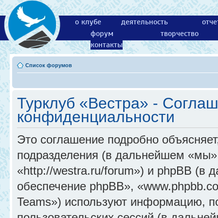
о клубе
деятельность
отче
форум
творчество
контакты
Список форумов
Турклуб «Вестра» - Согла
конфиденциальности
Это соглашение подробно объясняет,
подразделения (в дальнейшем «мы»,
«http://westra.ru/forum») и phpBB (
обеспечение phpBB», «www.phpbb.c
Teams») используют информацию, п
пользовательских сессий (в дальне