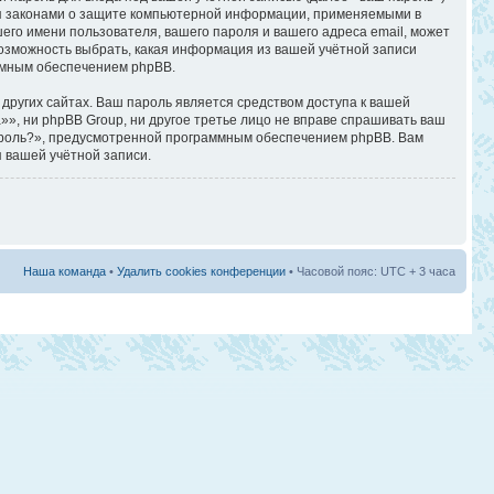
ся законами о защите компьютерной информации, применяемыми в
го имени пользователя, вашего пароля и вашего адреса email, может
 возможность выбрать, какая информация из вашей учётной записи
аммным обеспечением phpBB.
других сайтах. Ваш пароль является средством доступа к вашей
а»», ни phpBB Group, ни другое третье лицо не вправе спрашивать ваш
пароль?», предусмотренной программным обеспечением phpBB. Вам
 вашей учётной записи.
Наша команда
•
Удалить cookies конференции
• Часовой пояс: UTC + 3 часа