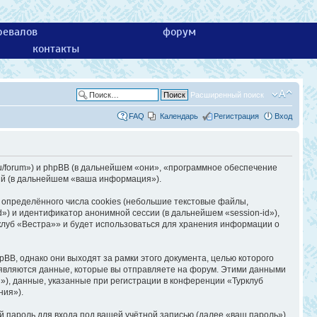
ревалов
форум
контакты
Расширенный поиск
FAQ
Календарь
Регистрация
Вход
ru/forum») и phpBB (в дальнейшем «они», «программное обеспечение
ий (в дальнейшем «ваша информация»).
определённого числа cookies (небольшие текстовые файлы,
») и идентификатор анонимной сессии (в дальнейшем «session-id»),
клуб «Вестра»» и будет использоваться для хранения информации о
B, однако они выходят за рамки этого документа, целью которого
являются данные, которые вы отправляете на форум. Этими данными
), данные, указанные при регистрации в конференции «Турклуб
ния»).
 пароль для входа под вашей учётной записью (далее «ваш пароль»)