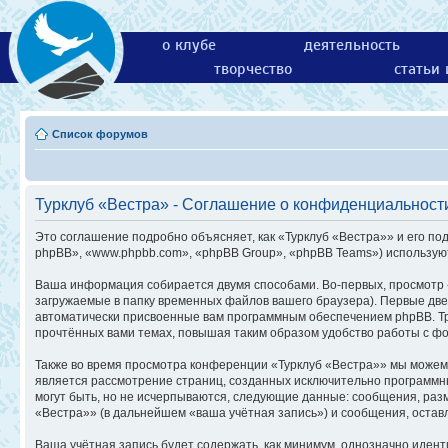
о клубе
деятельность
творчество
статьи
Список форумов
Турклуб «Вестра» - Соглашение о конфиденциальност
Это соглашение подробно объясняет, как «Турклуб «Вестра»» и его под
phpBB», «www.phpbb.com», «phpBB Group», «phpBB Teams») использую
Ваша информация собирается двумя способами. Во-первых, просмотр 
загружаемые в папку временных файлов вашего браузера). Первые две 
автоматически присвоенные вам программным обеспечением phpBB. Тре
прочтённых вами темах, повышая таким образом удобство работы с ф
Также во время просмотра конференции «Турклуб «Вестра»» мы можем 
является рассмотрение страниц, созданных исключительно программ
могут быть, но не исчерпываются, следующие данные: сообщения, ра
«Вестра»» (в дальнейшем «ваша учётная запись») и сообщения, остав
Ваша учётная запись будет содержать, как минимум, однозначно иден