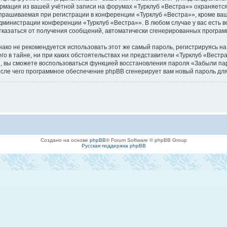
формация из вашей учётной записи на форумах «Турклуб «Вестра»» охраняет
прашиваемая при регистрации в конференции «Турклуб «Вестра»», кроме ваше
 администрации конференции «Турклуб «Вестра»». В любом случае у вас есть
я/отказаться от получения сообщений, автоматически сгенерированных прогр
о не рекомендуется использовать этот же самый пароль, регистрируясь на 
го в тайне, ни при каких обстоятельствах ни представители «Турклуб «Вестр
иси, вы сможете воспользоваться функцией восстановления пароля «Забыли 
осле чего программное обеспечение phpBB сгенерирует вам новый пароль для
Создано на основе
phpBB
® Forum Software © phpBB Group
Русская поддержка phpBB