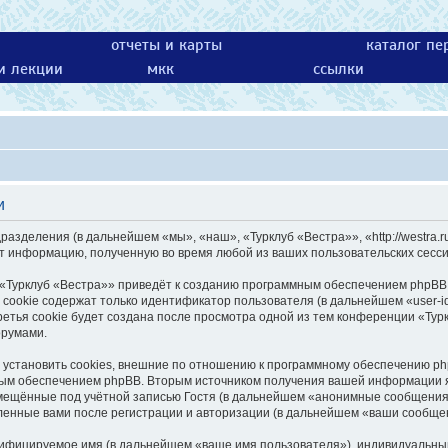
отчеты и карты
каталог пе
 и лекции
мкк
ссылки
и
разделения (в дальнейшем «мы», «наш», «Турклуб «Вестра»», «http://westra.
т информацию, полученную во время любой из ваших пользовательских сесс
«Турклуб «Вестра»» приведёт к созданию программным обеспечением phpBB 
cookie содержат только идентификатор пользователя (в дальнейшем «user-id
тья cookie будет создана после просмотра одной из тем конференции «Тур
орумами.
установить cookies, внешние по отношению к программному обеспечению phpB
ным обеспечением phpBB. Вторым источником получения вашей информации 
змещённые под учётной записью Гостя (в дальнейшем «анонимные сообщения»
ленные вами после регистрации и авторизации (в дальнейшем «ваши сообще
тифицируемое имя (в дальнейшем «ваше имя пользователя»), индивидуальный