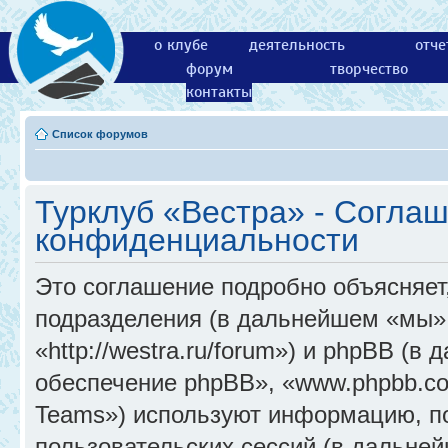
о клубе
деятельность
отче
форум
творчество
контакты
Список форумов
Турклуб «Вестра» - Согла
конфиденциальности
Это соглашение подробно объясняет,
подразделения (в дальнейшем «мы»,
«http://westra.ru/forum») и phpBB (
обеспечение phpBB», «www.phpbb.c
Teams») используют информацию, п
пользовательских сессий (в дальне