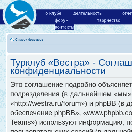
о клубе
деятельность
отче
форум
творчество
контакты
Список форумов
Турклуб «Вестра» - Согла
конфиденциальности
Это соглашение подробно объясняет,
подразделения (в дальнейшем «мы»,
«http://westra.ru/forum») и phpBB (
обеспечение phpBB», «www.phpbb.c
Teams») используют информацию, п
пользовательских сессий (в дальне