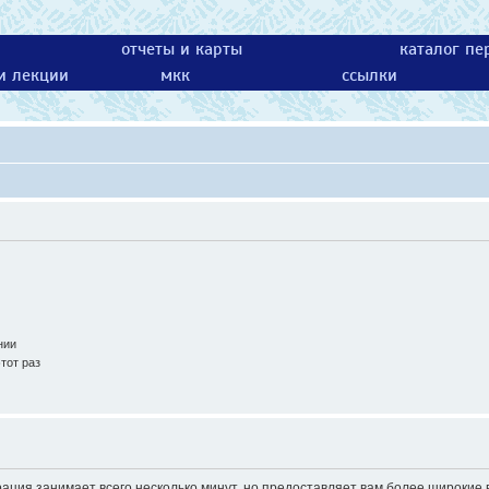
отчеты и карты
каталог пе
 и лекции
мкк
ссылки
нии
тот раз
ация занимает всего несколько минут, но предоставляет вам более широки