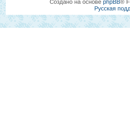
Создано на основе
phpBB
® F
Русская под