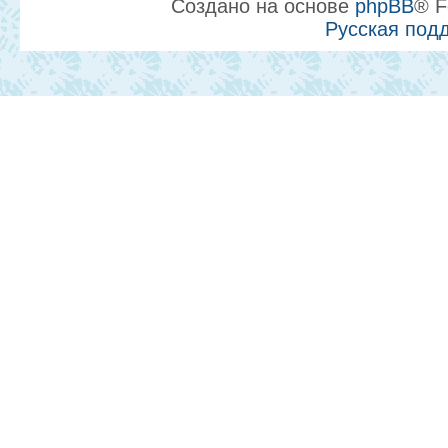
Создано на основе
phpBB
® F
Русская под