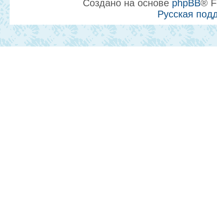
Создано на основе
phpBB
® F
Русская под