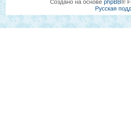
Создано на основе
phpBB
® F
Русская под