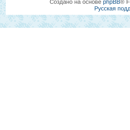
Создано на основе
phpBB
® F
Русская под