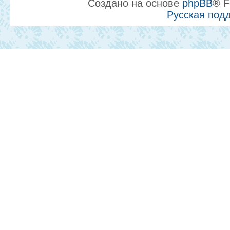
Создано на основе
phpBB
® F
Русская под