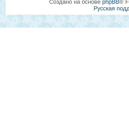
Создано на основе
phpBB
® F
Русская под