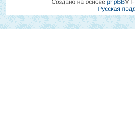
Создано на основе
phpBB
® F
Русская под