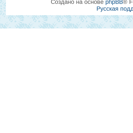
Создано на основе
phpBB
® F
Русская под