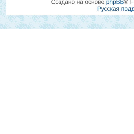
Создано на основе
phpBB
® F
Русская под