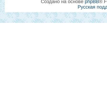
Создано на основе
phpBB
® F
Русская под