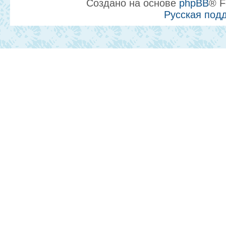
Создано на основе
phpBB
® F
Русская под