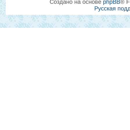
Создано на основе
phpBB
® F
Русская под