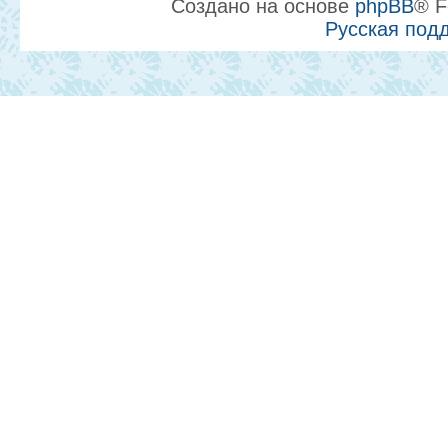
Создано на основе
phpBB
® F
Русская под