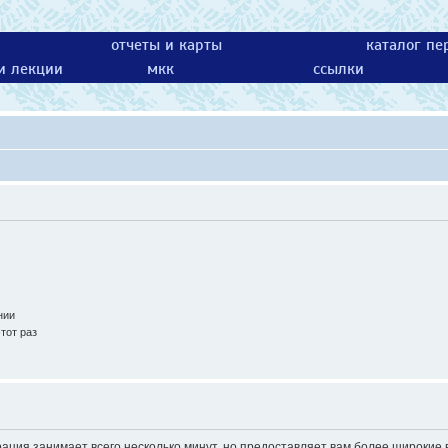
отчеты и карты
каталог пе
 и лекции
мкк
ссылки
нии
тот раз
ация занимает всего несколько минут, но предоставляет вам более широки