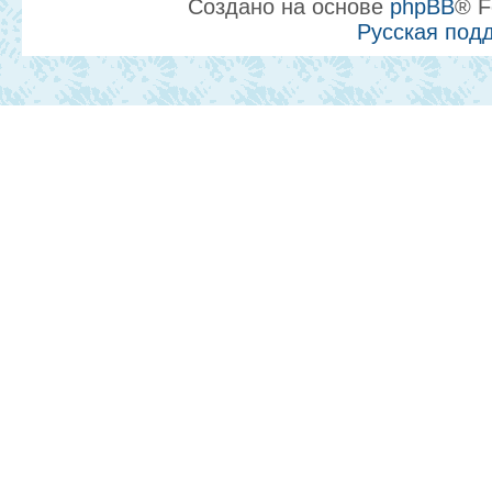
Создано на основе
phpBB
® F
Русская под