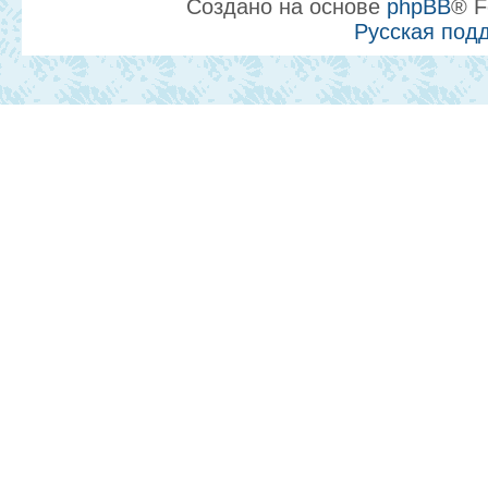
Создано на основе
phpBB
® F
Русская под