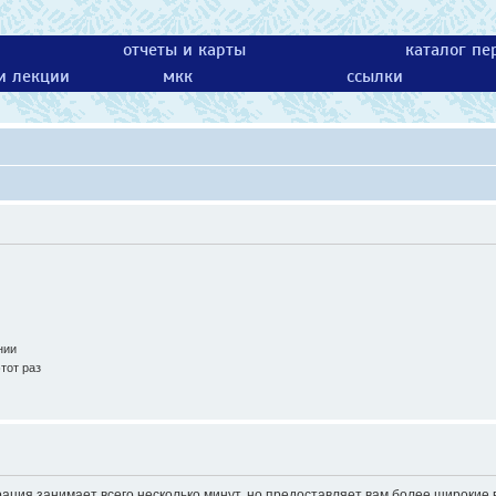
отчеты и карты
каталог пе
 и лекции
мкк
ссылки
нии
тот раз
ация занимает всего несколько минут, но предоставляет вам более широки