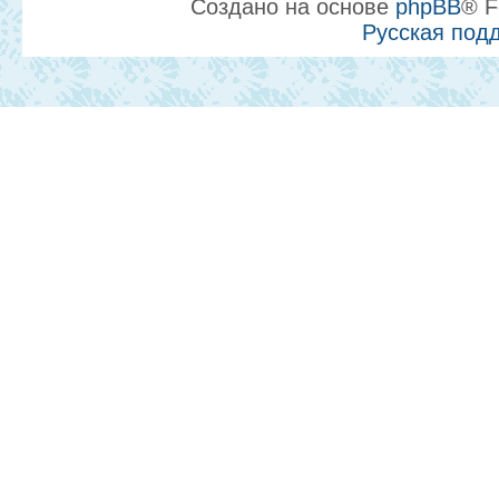
Создано на основе
phpBB
® F
Русская под