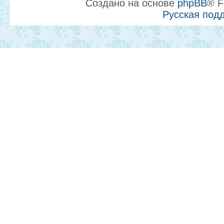
Создано на основе
phpBB
® F
Русская под