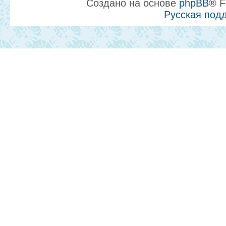
Создано на основе
phpBB
® F
Русская под