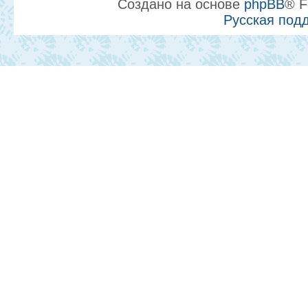
Создано на основе
phpBB
® F
Русская под