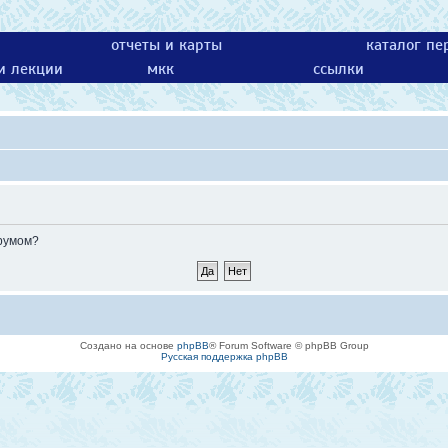
отчеты и карты
каталог пе
 и лекции
мкк
ссылки
орумом?
Создано на основе
phpBB
® Forum Software © phpBB Group
Русская поддержка phpBB