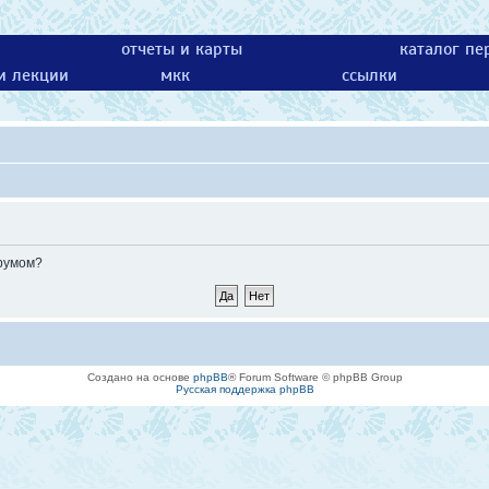
отчеты и карты
каталог пе
 и лекции
мкк
ссылки
орумом?
Создано на основе
phpBB
® Forum Software © phpBB Group
Русская поддержка phpBB