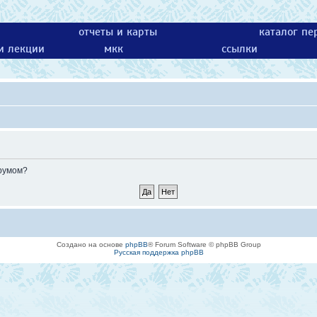
отчеты и карты
каталог пе
 и лекции
мкк
ссылки
орумом?
Создано на основе
phpBB
® Forum Software © phpBB Group
Русская поддержка phpBB