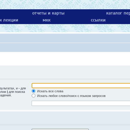
отчеты и карты
каталог пе
 и лекции
мкк
ссылки
зультатах, и
-
для
Искать все слова
волом
|
для поиска
падения.
Искать любое слово/поиск с языком запросов