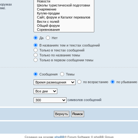
форумах
иже.
Да
Нет
В названиях тем и текстах сообщений
Только в текстах сообщений
Только по названию темы
Только в первом сообщении темы
Сообщения
Темы
по возрастанию
по убыванию
символов сообщений
Создано на основе
phpBB
® Forum Software © phpBB Group