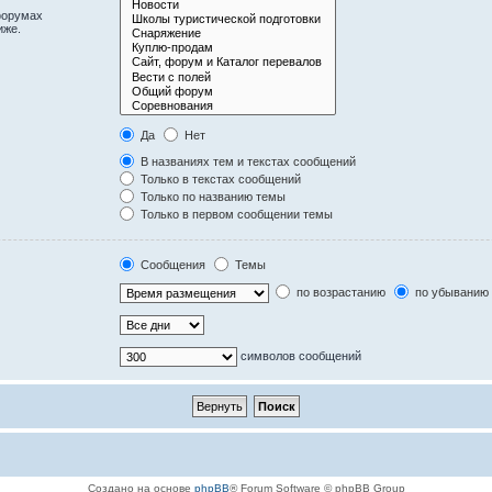
форумах
иже.
Да
Нет
В названиях тем и текстах сообщений
Только в текстах сообщений
Только по названию темы
Только в первом сообщении темы
Сообщения
Темы
по возрастанию
по убыванию
символов сообщений
Создано на основе
phpBB
® Forum Software © phpBB Group