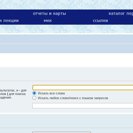
отчеты и карты
каталог пе
 и лекции
мкк
ссылки
зультатах, и
-
для
Искать все слова
волом
|
для поиска
падения.
Искать любое слово/поиск с языком запросов