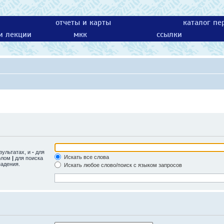
отчеты и карты
каталог пе
 и лекции
мкк
ссылки
зультатах, и
-
для
Искать все слова
волом
|
для поиска
падения.
Искать любое слово/поиск с языком запросов