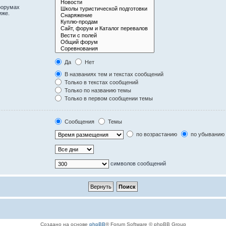
форумах
иже.
Да
Нет
В названиях тем и текстах сообщений
Только в текстах сообщений
Только по названию темы
Только в первом сообщении темы
Сообщения
Темы
по возрастанию
по убыванию
символов сообщений
Создано на основе
phpBB
® Forum Software © phpBB Group