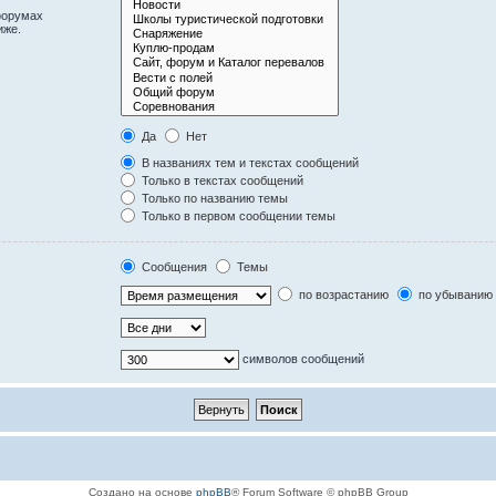
форумах
иже.
Да
Нет
В названиях тем и текстах сообщений
Только в текстах сообщений
Только по названию темы
Только в первом сообщении темы
Сообщения
Темы
по возрастанию
по убыванию
символов сообщений
Создано на основе
phpBB
® Forum Software © phpBB Group