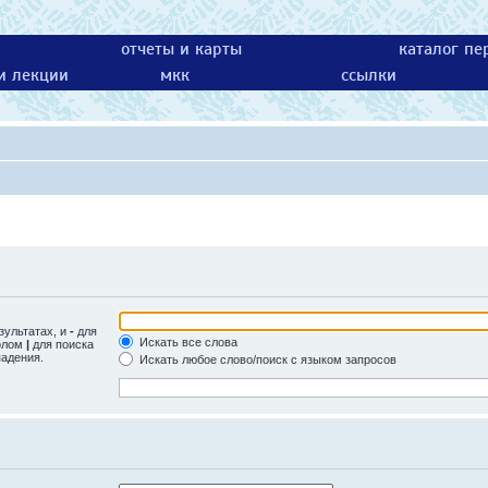
отчеты и карты
каталог пе
 и лекции
мкк
ссылки
зультатах, и
-
для
Искать все слова
волом
|
для поиска
падения.
Искать любое слово/поиск с языком запросов