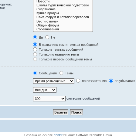
форумах
иже.
Да
Нет
В названиях тем и текстах сообщений
Только в текстах сообщений
Только по названию темы
Только в первом сообщении темы
Сообщения
Темы
по возрастанию
по убыванию
символов сообщений
Создано на основе
phpBB
® Forum Software © phpBB Group