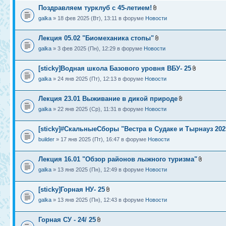
Поздравляем турклуб с 45-летием!
galka
» 18 фев 2025 (Вт), 13:11 в форуме
Новости
Лекция 05.02 "Биомеханика стопы"
galka
» 3 фев 2025 (Пн), 12:29 в форуме
Новости
[sticky]Водная школа Базового уровня ВБУ- 25
galka
» 24 янв 2025 (Пт), 12:13 в форуме
Новости
Лекция 23.01 Выживание в дикой природе
galka
» 22 янв 2025 (Ср), 11:31 в форуме
Новости
[sticky]#СкальныеСборы "Вестра в Судаке и Тырнауз 202
builder
» 17 янв 2025 (Пт), 16:47 в форуме
Новости
Лекция 16.01 "Обзор районов лыжного туризма"
galka
» 13 янв 2025 (Пн), 12:49 в форуме
Новости
[sticky]Горная НУ- 25
galka
» 13 янв 2025 (Пн), 12:43 в форуме
Новости
Горная СУ - 24/ 25