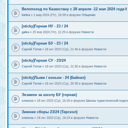
Велопоход по Казахстану с 28 апреля -12 мая 2024 года
kletka
» 1 мар 2024 (Пт), 18:39 в форуме
Общение
[sticky]Горная НУ - 23 / 24
galka
» 25 янв 2024 (Чт), 11:29 в форуме
Новости
[sticky]Горная БУ - 23 / 24
Сергей Титов
» 18 окт 2023 (Ср), 21:46 в форуме
Новости
[sticky]Горная СУ - 23/24
Сергей Титов
» 18 окт 2023 (Ср), 21:30 в форуме
Новости
[sticky]Лыжи / коньки - 24 (Байкал)
Сергей Титов
» 18 окт 2023 (Ср), 20:38 в форуме
Новости
Экзамен за школу БУ (горная)
спиноза
» 18 окт 2023 (Ср), 16:26 в форуме
Школы туристической подго
Зимние сборы 23/24 (Терскол)
спиноза
» 18 окт 2023 (Ср), 16:23 в форуме
Новости