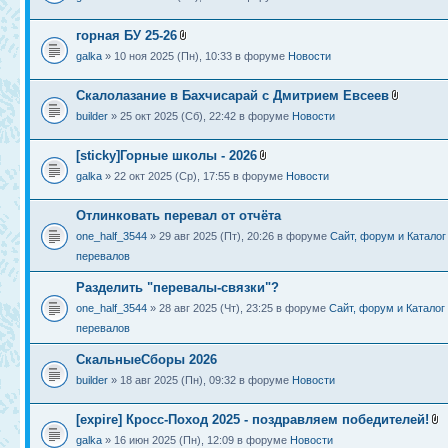
горная БУ 25-26
galka
» 10 ноя 2025 (Пн), 10:33 в форуме
Новости
Скалолазание в Бахчисарай с Дмитрием Евсеев
builder
» 25 окт 2025 (Сб), 22:42 в форуме
Новости
[sticky]Горные школы - 2026
galka
» 22 окт 2025 (Ср), 17:55 в форуме
Новости
Отлинковать перевал от отчёта
one_half_3544
» 29 авг 2025 (Пт), 20:26 в форуме
Сайт, форум и Каталог
перевалов
Разделить "перевалы-связки"?
one_half_3544
» 28 авг 2025 (Чт), 23:25 в форуме
Сайт, форум и Каталог
перевалов
СкальныеСборы 2026
builder
» 18 авг 2025 (Пн), 09:32 в форуме
Новости
[expire] Кросс-Поход 2025 - поздравляем победителей!
galka
» 16 июн 2025 (Пн), 12:09 в форуме
Новости