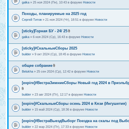
galka
» 25 ноя 2024 (Пн), 10:43 в форуме
Новости
Походы, планируемые на 2025 год
Сергей Титов
» 21 ноя 2024 (Чт), 18:51 в форуме
Новости
[sticky]Горная БУ - 24/ 25
galka
» 6 ноя 2024 (Ср), 16:43 в форуме
Новости
[sticky]#СкальныеСборы 2025
builder
» 9 окт 2024 (Ср), 18:45 в форуме
Новости
общее собрание
Belukha
» 25 сен 2024 (Ср), 12:42 в форуме
Новости
[expire]#ВестраЗимниеСборы Новый год 2024 в Приэльб
builder
» 23 авг 2024 (Пт), 12:17 в форуме
Новости
[expire]#СкальныеСборы осень 2024 в Кязи (Ингушетия)
builder
» 15 май 2024 (Ср), 18:36 в форуме
Новости
[expire]#ВестраВыездВыборг Поездка на скалы под Выб
builder
» 22 мар 2024 (Пт), 17:33 в форуме
Новости