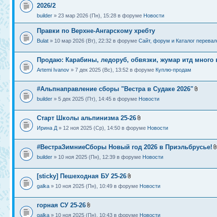
2026/2
builder
» 23 мар 2026 (Пн), 15:28 в форуме
Новости
Правки по Верхне-Ангарскому хребту
Bulat
» 10 мар 2026 (Вт), 22:32 в форуме
Сайт, форум и Каталог перевал
Продаю: Карабины, ледоруб, обвязки, жумар итд много 
Artemi Ivanov
» 7 дек 2025 (Вс), 13:52 в форуме
Куплю-продам
#Альпнаправление сборы "Вестра в Судаке 2026"
builder
» 5 дек 2025 (Пт), 14:45 в форуме
Новости
Старт Школы альпинизма 25-26
Ирина Д
» 12 ноя 2025 (Ср), 14:50 в форуме
Новости
#ВестраЗимниеСборы Новый год 2026 в Приэльбрусье!
builder
» 10 ноя 2025 (Пн), 12:39 в форуме
Новости
[sticky] Пешеходная БУ 25-26
galka
» 10 ноя 2025 (Пн), 10:49 в форуме
Новости
горная СУ 25-26
galka
» 10 ноя 2025 (Пн), 10:43 в форуме
Новости