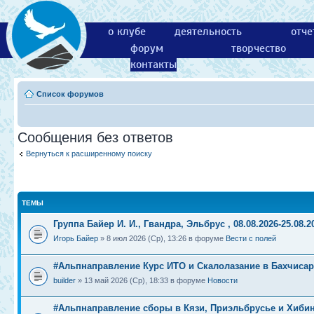
о клубе
деятельность
отче
форум
творчество
контакты
Список форумов
Сообщения без ответов
Вернуться к расширенному поиску
ТЕМЫ
Группа Байер И. И., Гвандра, Эльбрус , 08.08.2026-25.08.2
Игорь Байер
» 8 июл 2026 (Ср), 13:26 в форуме
Вести с полей
#Альпнаправление Курс ИТО и Скалолазание в Бахчиса
builder
» 13 май 2026 (Ср), 18:33 в форуме
Новости
#Альпнаправление сборы в Кязи, Приэльбрусье и Хиби