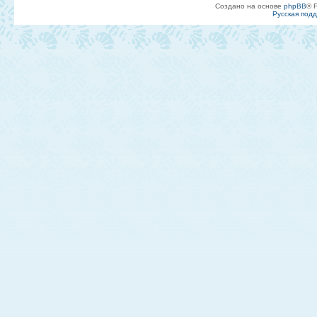
Создано на основе
phpBB
® 
Русская под