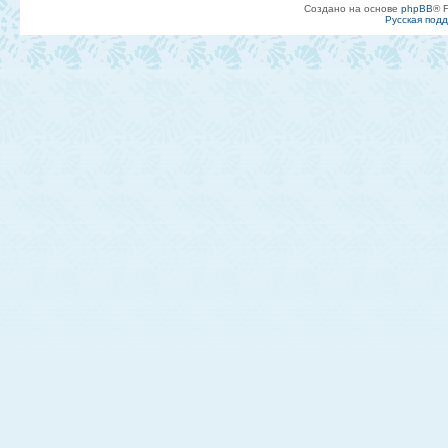
Создано на основе
phpBB
® 
Русская под