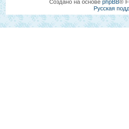
Создано на основе
phpBB
® F
Русская под