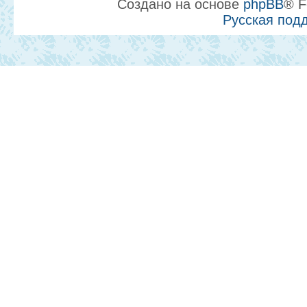
Создано на основе
phpBB
® F
Русская под