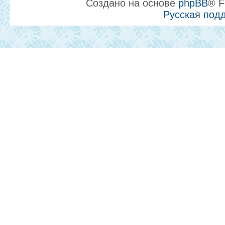
Создано на основе
phpBB
® F
Русская под