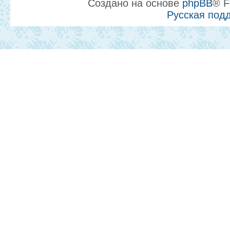
Создано на основе
phpBB
® F
Русская под