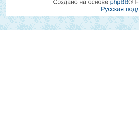
Создано на основе
phpBB
® F
Русская под