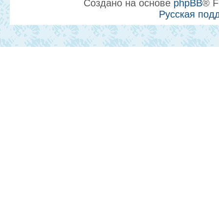
Создано на основе
phpBB
® F
Русская под