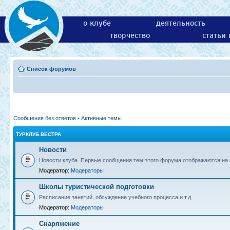
о клубе
деятельность
творчество
статьи
Список форумов
Сообщения без ответов
•
Активные темы
ТУРКЛУБ ВЕСТРА
Новости
Новости клуба. Первые сообщения тем этого форума отображаются на г
Модератор:
Модераторы
Школы туристической подготовки
Расписание занятий, обсуждение учебного процесса и т.д.
Модератор:
Модераторы
Снаряжение