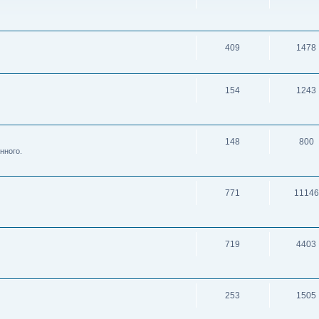
409
1478
154
1243
148
800
нного.
771
11146
719
4403
253
1505