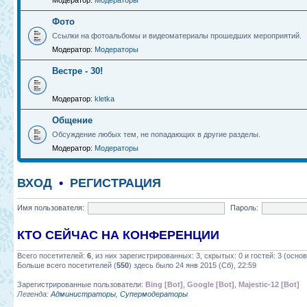
Модератор:
Модераторы
Фото
Ссылки на фотоальбомы и видеоматериалы прошедших мероприятий.
Модератор:
Модераторы
Вестре - 30!
Модератор:
kletka
Общение
Обсуждение любых тем, не попадающих в другие разделы.
Модератор:
Модераторы
ВХОД
•
РЕГИСТРАЦИЯ
Имя пользователя:
Пароль:
КТО СЕЙЧАС НА КОНФЕРЕНЦИИ
Всего посетителей:
6
, из них зарегистрированных: 3, скрытых: 0 и гостей: 3 (осн
Больше всего посетителей (
550
) здесь было 24 янв 2015 (Сб), 22:59
Зарегистрированные пользователи:
Bing [Bot]
,
Google [Bot]
,
Majestic-12 [Bot]
Легенда:
Администраторы
,
Супермодераторы