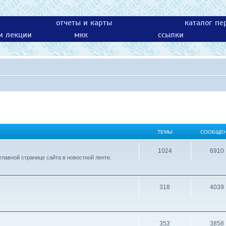
отчеты и карты
каталог пе
 и лекции
мкк
ссылки
ТЕМЫ
СООБЩЕ
1024
6910
лавной странице сайта в новостной ленте.
318
4039
353
3858