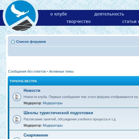
о клубе
деятельность
творчество
статьи
Список форумов
Сообщения без ответов
•
Активные темы
ТУРКЛУБ ВЕСТРА
Новости
Новости клуба. Первые сообщения тем этого форума отображаются на г
Модератор:
Модераторы
Школы туристической подготовки
Расписание занятий, обсуждение учебного процесса и т.д.
Модератор:
Модераторы
Снаряжение