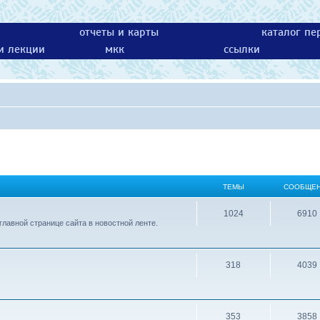
отчеты и карты
каталог пе
 и лекции
мкк
ссылки
ТЕМЫ
СООБЩЕ
1024
6910
лавной странице сайта в новостной ленте.
318
4039
353
3858