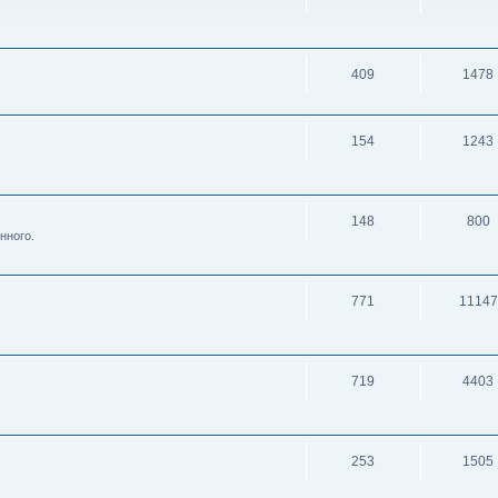
409
1478
154
1243
148
800
нного.
771
11147
719
4403
253
1505