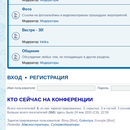
Модератор:
Модераторы
Фото
Ссылки на фотоальбомы и видеоматериалы прошедших мероприятий.
Модератор:
Модераторы
Вестре - 30!
Модератор:
kletka
Общение
Обсуждение любых тем, не попадающих в другие разделы.
Модератор:
Модераторы
ВХОД
•
РЕГИСТРАЦИЯ
Имя пользователя:
Пароль:
КТО СЕЙЧАС НА КОНФЕРЕНЦИИ
Всего посетителей:
6
, из них зарегистрированных: 3, скрытых: 0 и гостей: 3 (осн
Больше всего посетителей (
550
) здесь было 24 янв 2015 (Сб), 22:59
Зарегистрированные пользователи:
Bing [Bot]
,
Golovnya
,
Google [Bot]
Легенда:
Администраторы
,
Супермодераторы