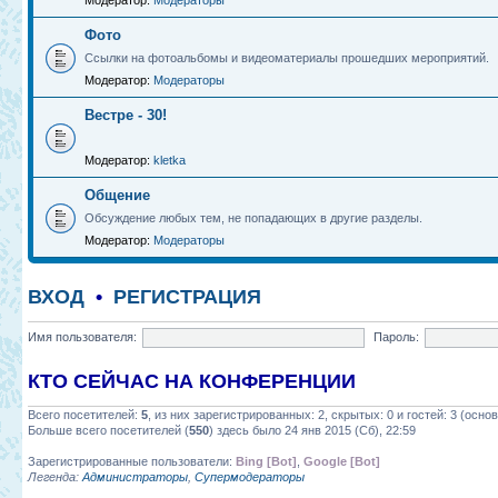
Модератор:
Модераторы
Фото
Ссылки на фотоальбомы и видеоматериалы прошедших мероприятий.
Модератор:
Модераторы
Вестре - 30!
Модератор:
kletka
Общение
Обсуждение любых тем, не попадающих в другие разделы.
Модератор:
Модераторы
ВХОД
•
РЕГИСТРАЦИЯ
Имя пользователя:
Пароль:
КТО СЕЙЧАС НА КОНФЕРЕНЦИИ
Всего посетителей:
5
, из них зарегистрированных: 2, скрытых: 0 и гостей: 3 (осн
Больше всего посетителей (
550
) здесь было 24 янв 2015 (Сб), 22:59
Зарегистрированные пользователи:
Bing [Bot]
,
Google [Bot]
Легенда:
Администраторы
,
Супермодераторы