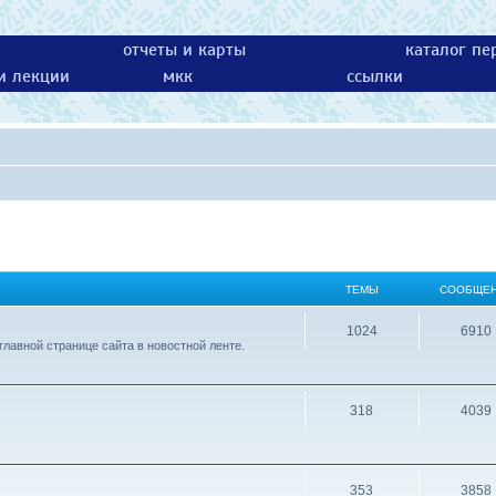
отчеты и карты
каталог пе
 и лекции
мкк
ссылки
ТЕМЫ
СООБЩЕ
1024
6910
лавной странице сайта в новостной ленте.
318
4039
353
3858