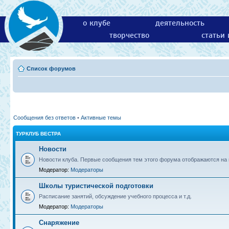
о клубе
деятельность
творчество
статьи
Список форумов
Сообщения без ответов
•
Активные темы
ТУРКЛУБ ВЕСТРА
Новости
Новости клуба. Первые сообщения тем этого форума отображаются на г
Модератор:
Модераторы
Школы туристической подготовки
Расписание занятий, обсуждение учебного процесса и т.д.
Модератор:
Модераторы
Снаряжение