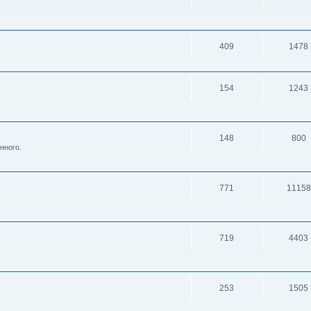
409
1478
154
1243
148
800
нного.
771
11158
719
4403
253
1505